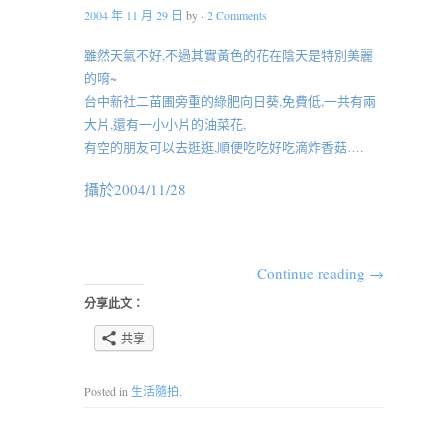
2004 年 11 月 29 日
by
·
2 Comments
雖然天氣不好,不過其實黃色的花在陰天是特別美麗
的唷~
台中新社二苗圃旁重的綠肥向日葵,免費低,一共有兩
大片,還有一小小片的油菜花,
有空的朋友可以去逛逛,順便吃吃好吃滴炸香菇….
攝於2004/11/28
Continue reading
→
分享此文：
共享
Posted in
生活隨拍
.