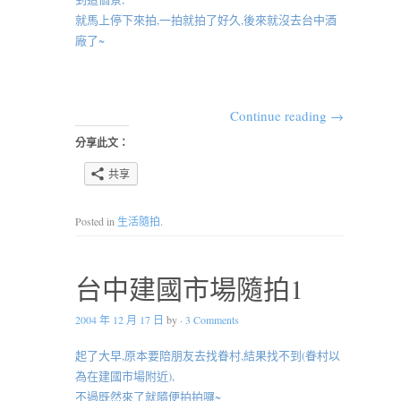
就馬上停下來拍,一拍就拍了好久,後來就沒去台中酒
廠了~
Continue reading
→
分享此文：
共享
Posted in
生活隨拍
.
台中建國市場隨拍1
2004 年 12 月 17 日
by
·
3 Comments
起了大早,原本要陪朋友去找眷村,結果找不到(眷村以
為在建國市場附近),
不過既然來了就隨便拍拍囉~