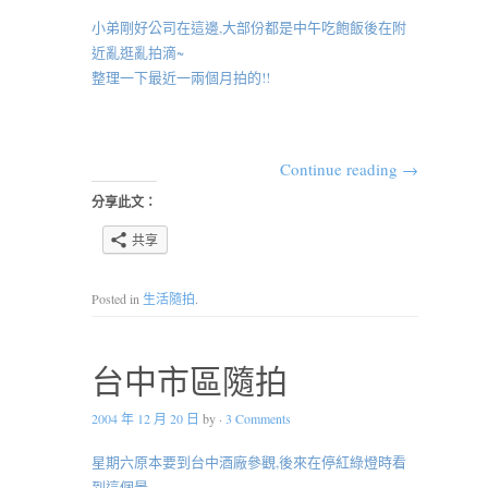
小弟剛好公司在這邊,大部份都是中午吃飽飯後在附
近亂逛亂拍滴~
整理一下最近一兩個月拍的!!
Continue reading
→
分享此文：
共享
Posted in
生活隨拍
.
台中市區隨拍
2004 年 12 月 20 日
by
·
3 Comments
星期六原本要到台中酒廠參觀,後來在停紅綠燈時看
到這個景,