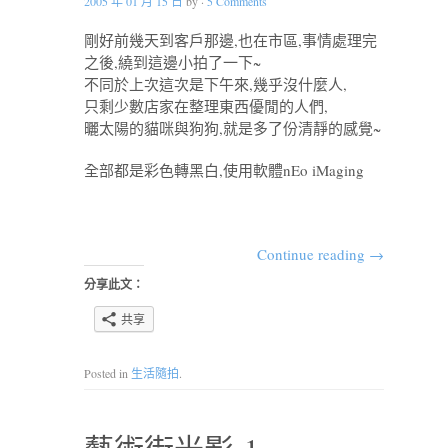
2005 年 01 月 15 日
by
·
5 Comments
剛好前幾天到客戶那邊,也在市區,事情處理完
之後,繞到這邊小拍了一下~
不同於上次這次是下午來,幾乎沒什麼人,
只剩少數店家在整理東西優閒的人們,
曬太陽的貓咪與狗狗,就是多了份清靜的感覺~
全部都是彩色轉黑白,使用軟體nEo iMaging
Continue reading
→
分享此文：
共享
Posted in
生活隨拍
.
藝術街光影-1